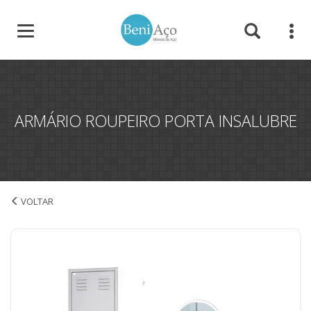
ARMÁRIO ROUPEIRO PORTA INSALUBRE
Armário Roupeiro Porta Insalubre