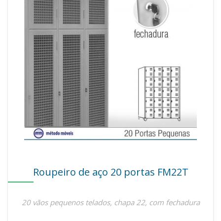
Roupeiro de aço 20 portas FM22T
20 vãos pequenos telados, chapa 22, com fechadura