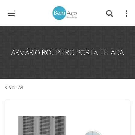
ARMÁRIO ROUPEIRO PORTA TELADA
Armário Roupeiro Porta Telada