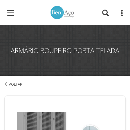
ARMÁRIO ROUPEIRO PORTA TELADA
Armário Roupeiro Porta Telada