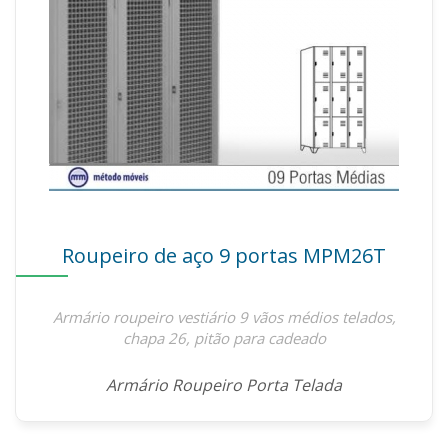
Roupeiro de aço 9 portas MPM26T
Armário roupeiro vestiário 9 vãos médios telados,
chapa 26, pitão para cadeado
Armário Roupeiro Porta Telada