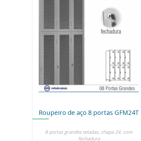
Roupeiro de aço 8 portas GFM24T
8 portas grandes teladas, chapa 24, com
fechadura