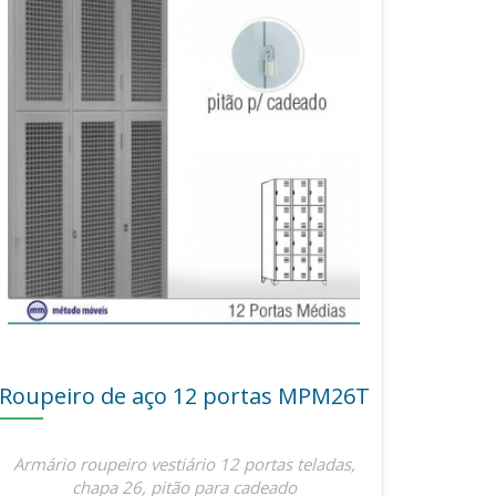
Roupeiro de aço 12 portas MPM26T
Armário roupeiro vestiário 12 portas teladas,
chapa 26, pitão para cadeado